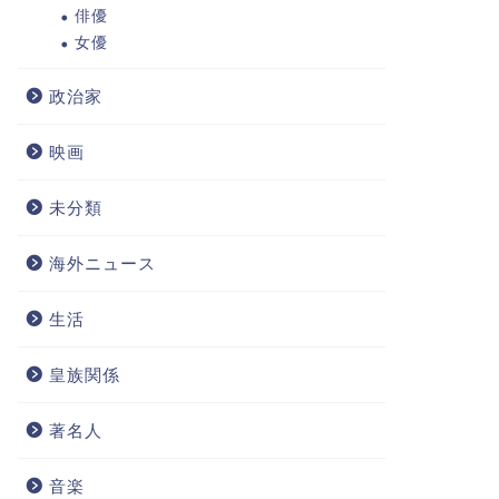
俳優
女優
二宮和也のどら焼きのお店はどこ？
二宮和也
桃六の場所や買い方・値段を調査！
初め！結
政治家
ら交際し
映画
2019年11月13日
未分類
ジャニーズ
ジャニーズ
海外ニュース
生活
皇族関係
著名人
【2020最新】二宮和也の歴代彼女ま
【2020
とめ！現在までの元カノや恋愛遍歴
ープ一覧
音楽