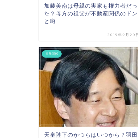
加藤美南は母親の実家も権力者だっ
た？母方の祖父が不動産関係のドン
と噂
2019年9月20
皇族関係
天皇陛下のかつらはいつから？羽田