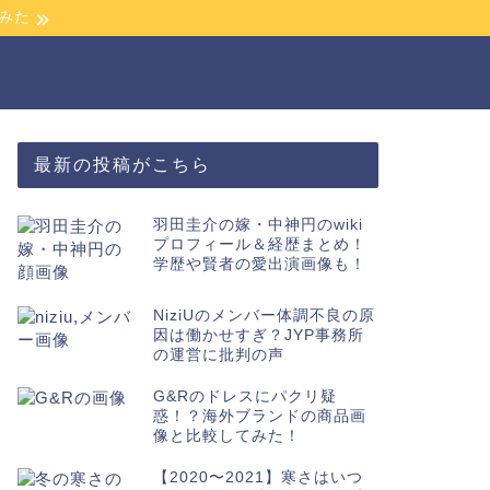
みた
最新の投稿がこちら
羽田圭介の嫁・中神円のwiki
プロフィール＆経歴まとめ！
ジャニーズ
ジャニーズ
学歴や賢者の愛出演画像も！
NiziUのメンバー体調不良の原
因は働かせすぎ？JYP事務所
の運営に批判の声
G&Rのドレスにパクリ疑
惑！？海外ブランドの商品画
像と比較してみた！
【すこジャニ】CHAMPONのメンバ
【マリマ
【2020〜2021】寒さはいつ