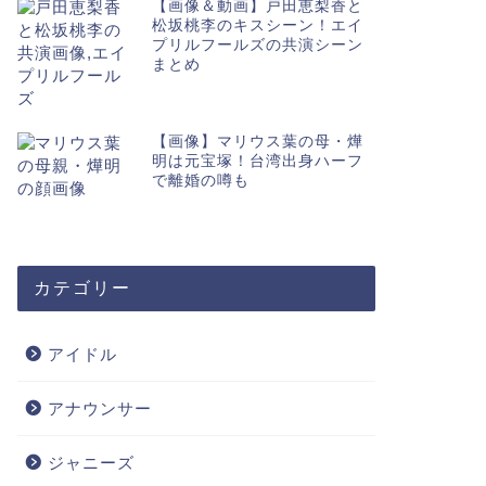
【画像＆動画】戸田恵梨香と
松坂桃李のキスシーン！エイ
プリルフールズの共演シーン
ジャニーズ
アイドル
まとめ
【画像】マリウス葉の母・燁
明は元宝塚！台湾出身ハーフ
で離婚の噂も
キムタクのインスタがヤバい！？絵
【画像】
カテゴリー
文字がおじさん構文＆スペルミスで
ャニーズ
逆に好感度アップw
動は？
アイドル
2020年5月15日
アナウンサー
ジャニーズ
ジャニーズ
ジャニーズ