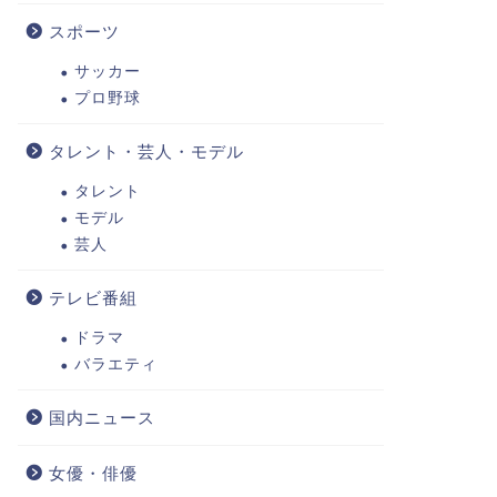
スポーツ
サッカー
プロ野球
タレント・芸人・モデル
【画像】中居正広の現在、老けて顔
堂本剛の
が変わったと話題！劣化の理由はス
BOSE
タレント
モデル
トレス？
いるのか
芸人
2020年2月25日
テレビ番組
ドラマ
ジャニーズ
ジャニーズ
バラエティ
国内ニュース
女優・俳優