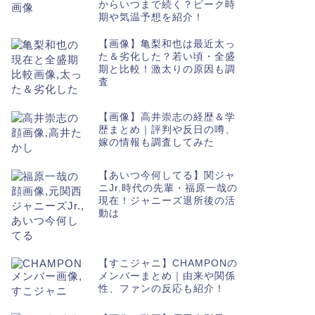
ーまとめ｜由来や関係性、ファンの
除したブ
からいつまで続く？ピーク時
期や気温予想を紹介！
反応も紹介！
【画像】亀梨和也は最近太っ
2020年12月12日
た＆劣化した？若い頃・全盛
期と比較！激太りの原因も調
査
ジャニーズ
ジャニーズ
【画像】高井崇志の経歴＆学
歴まとめ｜評判や反日の噂、
嫁の情報も調査してみた
【あいつ今何してる】関ジャ
ニJr.時代の先輩・福原一哉の
現在！ジャニーズ退所後の活
動は
【画像】坂口杏里の彼氏は千葉良
【トニト
祐！元ジャニーズで退所理由はスキ
ズ・Twe
【すこジャニ】CHAMPONの
ャンダルだった
とめて紹
メンバーまとめ｜由来や関係
性、ファンの反応も紹介！
2020年11月8日