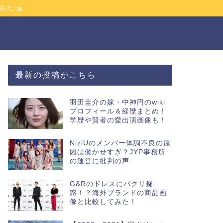
みた
最新の投稿がこちら
羽田圭介の嫁・中神円のwiki
プロフィール＆経歴まとめ！
学歴や賢者の愛出演画像も！
NiziUのメンバー体調不良の原
因は働かせすぎ？JYP事務所
の運営に批判の声
G&Rのドレスにパクリ疑
惑！？海外ブランドの商品画
像と比較してみた！