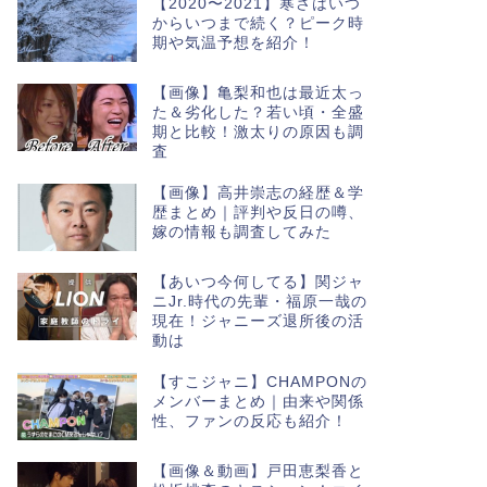
【2020〜2021】寒さはいつ
からいつまで続く？ピーク時
期や気温予想を紹介！
【画像】亀梨和也は最近太っ
た＆劣化した？若い頃・全盛
期と比較！激太りの原因も調
査
【画像】高井崇志の経歴＆学
歴まとめ｜評判や反日の噂、
嫁の情報も調査してみた
【あいつ今何してる】関ジャ
ニJr.時代の先輩・福原一哉の
現在！ジャニーズ退所後の活
動は
【すこジャニ】CHAMPONの
メンバーまとめ｜由来や関係
性、ファンの反応も紹介！
【画像＆動画】戸田恵梨香と