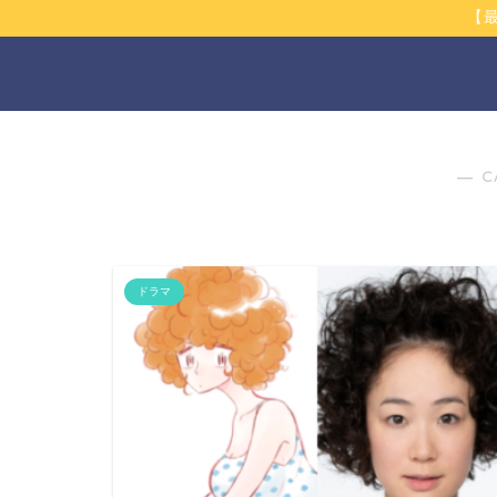
【
― C
ドラマ