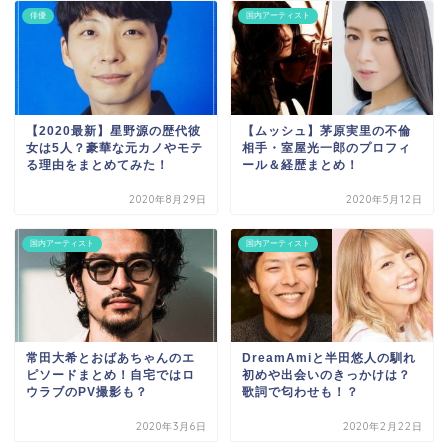
俳優
国内アーティスト
【2020最新】星野源の歴代彼
【ムッシュ】茅原実里の不倫
女は5人？豪華な元カノやモテ
相手・室屋光一郎のプロフィ
る理由をまとめてみた！
ール＆経歴まとめ！
2020年8月29日
2020年5月12日
国内アーティスト
国内アーティスト
常田大希とおばあちゃんのエ
DreamAmiと半田悠人の馴れ
ピソードまとめ！自宅ではロ
初めや出会いのきっかけは？
ウラブのPV撮影も？
歌詞で匂わせも！？
2020年3月6日
2020年2月22日