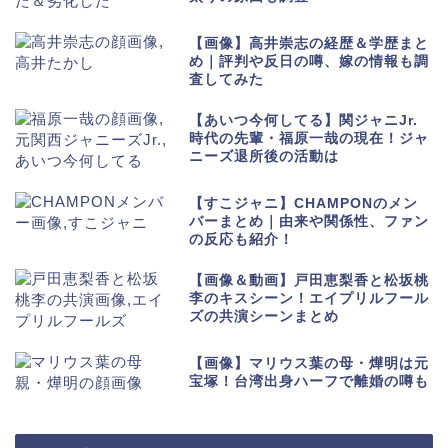
【画像】高井崇志の経歴＆学歴まと
め｜評判や反日の噂、嫁の情報も調
査してみた
【あいつ今何してる】関ジャニJr.
時代の先輩・福原一哉の現在！ジャ
ニーズ退所後の活動は
【すこジャニ】CHAMPONのメン
バーまとめ｜由来や関係性、ファン
の反応も紹介！
【画像＆動画】戸田恵梨香と松坂桃
李のキスシーン！エイプリルフール
ズの共演シーンまとめ
【画像】マリウス葉の母・燁明は元
宝塚！台湾出身ハーフで離婚の噂も