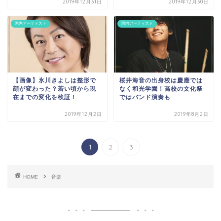
2019年12月31日
2019年12月30日
国内アーティスト
国内アーティスト
【画像】氷川きよしは整形で
桜井海音の出身校は慶應では
顔が変わった？若い頃から現
なく和光学園！高校の文化祭
在までの変化を検証！
ではバンド演奏も
2019年12月2日
2019年8月2日
1
2
3
HOME
音楽