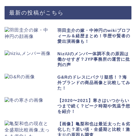
最新の投稿がこちら
羽田圭介の嫁・中神円のwikiプロフ
ィール＆経歴まとめ！学歴や賢者の
愛出演画像も！
NiziUのメンバー体調不良の原因は
働かせすぎ？JYP事務所の運営に批
判の声
G&Rのドレスにパクリ疑惑！？海
外ブランドの商品画像と比較してみ
た！
【2020〜2021】寒さはいつからい
つまで続く？ピーク時期や気温予想
を紹介！
【画像】亀梨和也は最近太った＆劣
化した？若い頃・全盛期と比較！激
太りの原因も調査