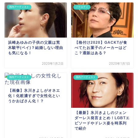
国内アーティスト
バラエティ
浜崎あゆみの子供の父親は荒
【格付け2020】GACKTが食
木駿平(ペイ)？結婚しない理由
べてたお菓子のメーカーはど
も気になる！
こ？通販はある？
2020年1月2日
2020年1月1日
国内アーティスト
国内アーティスト
【画像】氷川きよしがオネエ
化！化粧濃すぎで女性化とい
うかおばさん化！？
【最新】氷川きよしのジェン
ダーレス発言まとめ！LGBTエ
ピソードやドレス姿を時系列
で紹介