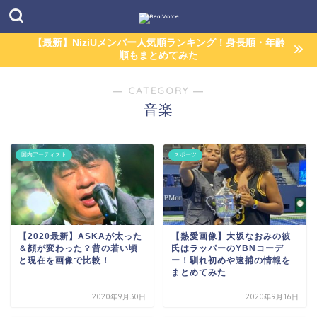
【最新】NiziUメンバー人気順ランキング！身長順・年齢
順もまとめてみた
― CATEGORY ―
音楽
国内アーティスト
スポーツ
【2020最新】ASKAが太った
【熱愛画像】大坂なおみの彼
＆顔が変わった？昔の若い頃
氏はラッパーのYBNコーデ
と現在を画像で比較！
ー！馴れ初めや逮捕の情報を
まとめてみた
2020年9月30日
2020年9月16日