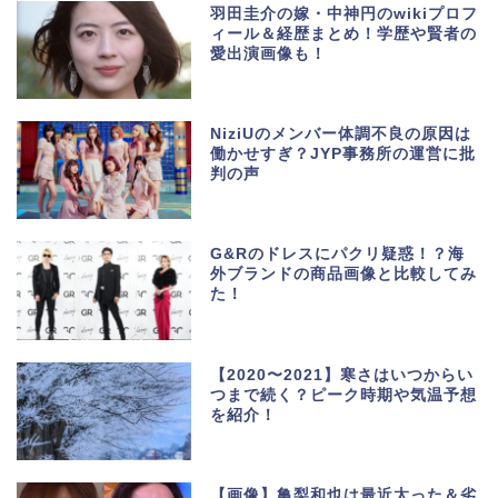
羽田圭介の嫁・中神円のwikiプロフ
ィール＆経歴まとめ！学歴や賢者の
愛出演画像も！
NiziUのメンバー体調不良の原因は
働かせすぎ？JYP事務所の運営に批
判の声
G&Rのドレスにパクリ疑惑！？海
外ブランドの商品画像と比較してみ
た！
【2020〜2021】寒さはいつからい
つまで続く？ピーク時期や気温予想
を紹介！
【画像】亀梨和也は最近太った＆劣