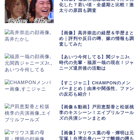
化した？若い頃・全盛期と比較！激
太りの原因も調査
【画像】高井崇志の経歴＆学歴まと
め｜評判や反日の噂、嫁の情報も調
査してみた
【あいつ今何してる】関ジャニJr.
時代の先輩・福原一哉の現在！ジャ
ニーズ退所後の活動は
【すこジャニ】CHAMPONのメン
バーまとめ｜由来や関係性、ファン
の反応も紹介！
【画像＆動画】戸田恵梨香と松坂桃
李のキスシーン！エイプリルフール
ズの共演シーンまとめ
【画像】マリウス葉の母・燁明は元
宝塚！台湾出身ハーフで離婚の噂も