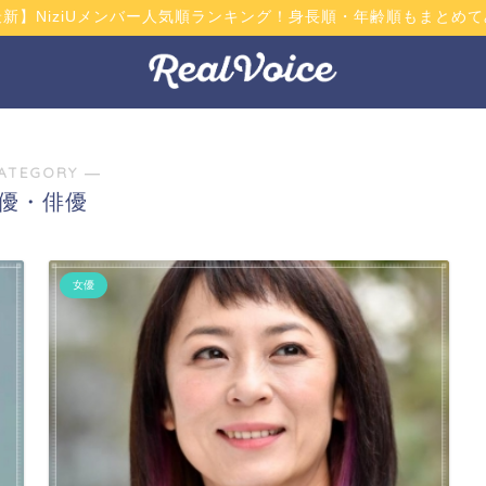
最新】NiziUメンバー人気順ランキング！身長順・年齢順もまとめて
ATEGORY ―
優・俳優
女優