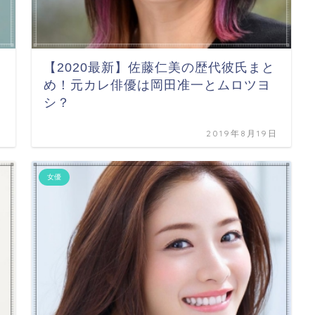
【2020最新】佐藤仁美の歴代彼氏まと
め！元カレ俳優は岡田准一とムロツヨ
シ？
日
2019年8月19日
女優