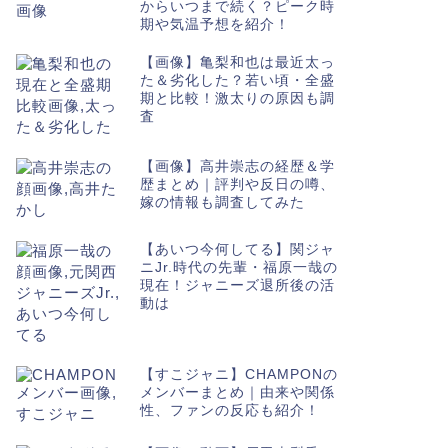
からいつまで続く？ピーク時
期や気温予想を紹介！
【画像】亀梨和也は最近太っ
た＆劣化した？若い頃・全盛
期と比較！激太りの原因も調
査
【画像】高井崇志の経歴＆学
歴まとめ｜評判や反日の噂、
嫁の情報も調査してみた
【あいつ今何してる】関ジャ
ニJr.時代の先輩・福原一哉の
現在！ジャニーズ退所後の活
動は
【すこジャニ】CHAMPONの
メンバーまとめ｜由来や関係
性、ファンの反応も紹介！