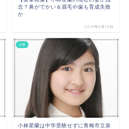
念？鼻がでかい＆眉毛や歯も育成失敗
か
日
2019年6月19日
女優
小林星蘭は中学受験せずに青梅市立泉