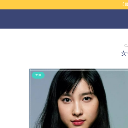
【
― C
女
女優