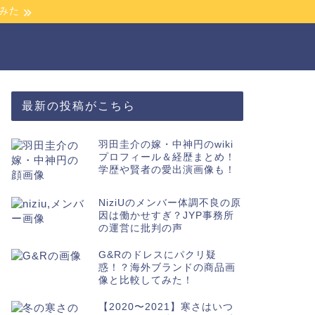
みた
最新の投稿がこちら
羽田圭介の嫁・中神円のwiki
プロフィール＆経歴まとめ！
学歴や賢者の愛出演画像も！
NiziUのメンバー体調不良の原
因は働かせすぎ？JYP事務所
の運営に批判の声
G&Rのドレスにパクリ疑
惑！？海外ブランドの商品画
像と比較してみた！
【2020〜2021】寒さはいつ