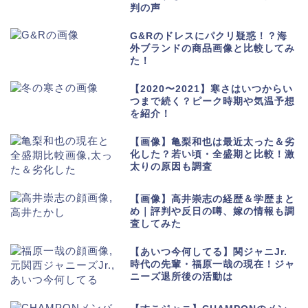
判の声
G&Rのドレスにパクリ疑惑！？海
外ブランドの商品画像と比較してみ
た！
【2020〜2021】寒さはいつからい
つまで続く？ピーク時期や気温予想
を紹介！
【画像】亀梨和也は最近太った＆劣
化した？若い頃・全盛期と比較！激
太りの原因も調査
【画像】高井崇志の経歴＆学歴まと
め｜評判や反日の噂、嫁の情報も調
査してみた
【あいつ今何してる】関ジャニJr.
時代の先輩・福原一哉の現在！ジャ
ニーズ退所後の活動は