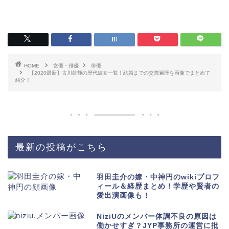
HOME
女優・俳優
俳優
【2020最新】古川雄輝の歴代彼女一覧！結婚までの交際遍歴を画像でまとめて
紹介！
最新の投稿がこちら
羽田圭介の嫁・中神円のwikiプロフ
ィール＆経歴まとめ！学歴や賢者の
愛出演画像も！
NiziUのメンバー体調不良の原因は
働かせすぎ？JYP事務所の運営に批