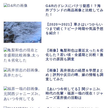
G&Rのドレスにパクリ疑惑！？海
外ブランドの商品画像と比較してみ
た！
【2020〜2021】寒さはいつからい
つまで続く？ピーク時期や気温予想
を紹介！
【画像】亀梨和也は最近太った＆劣
化した？若い頃・全盛期と比較！激
太りの原因も調査
【画像】高井崇志の経歴＆学歴まと
め｜評判や反日の噂、嫁の情報も調
査してみた
【あいつ今何してる】関ジャニJr.
時代の先輩・福原一哉の現在！ジャ
ニーズ退所後の活動は