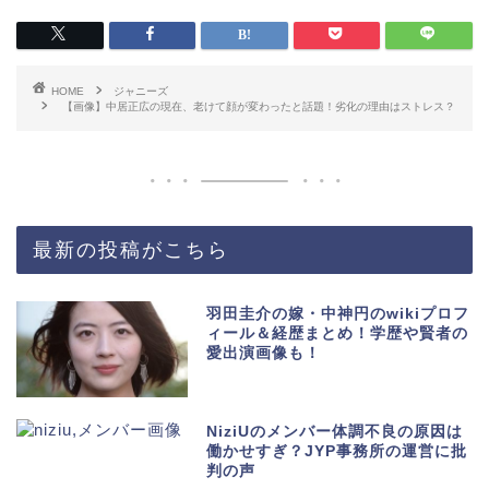
HOME
ジャニーズ
【画像】中居正広の現在、老けて顔が変わったと話題！劣化の理由はストレス？
最新の投稿がこちら
羽田圭介の嫁・中神円のwikiプロフ
ィール＆経歴まとめ！学歴や賢者の
愛出演画像も！
NiziUのメンバー体調不良の原因は
働かせすぎ？JYP事務所の運営に批
判の声