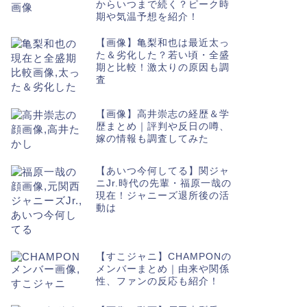
からいつまで続く？ピーク時
期や気温予想を紹介！
【画像】亀梨和也は最近太っ
た＆劣化した？若い頃・全盛
期と比較！激太りの原因も調
査
【画像】高井崇志の経歴＆学
歴まとめ｜評判や反日の噂、
嫁の情報も調査してみた
【あいつ今何してる】関ジャ
ニJr.時代の先輩・福原一哉の
現在！ジャニーズ退所後の活
動は
【すこジャニ】CHAMPONの
メンバーまとめ｜由来や関係
性、ファンの反応も紹介！