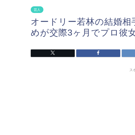
芸人
オードリー若林の結婚相
めが交際3ヶ月でプロ彼
ス