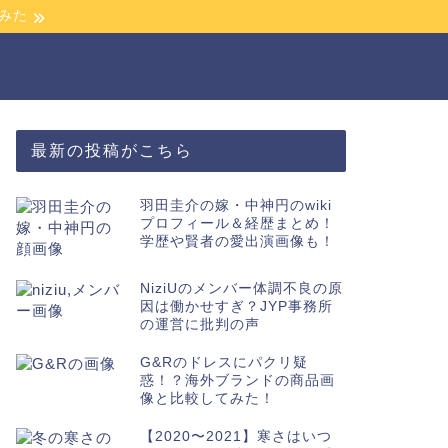
みた
最新の投稿がこちら
羽田圭介の嫁・中神円のwiki
プロフィール＆経歴まとめ！
学歴や賢者の愛出演画像も！
NiziUのメンバー体調不良の原
因は働かせすぎ？JYP事務所
の運営に批判の声
G&Rのドレスにパクリ疑
惑！？海外ブランドの商品画
像と比較してみた！
【2020〜2021】寒さはいつ