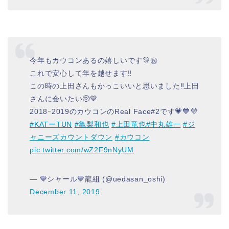
今年もカウコンあるの嬉しいです🎊㊗
これで安心して年を越せます‼️
この時の上田さんもかっこいいと思いました‼️上田
さんに会いたい🥺💙
2018ｰ2019のカウコンのReal Face#2です💗💙💜
#KATーTUN
#亀梨和也
#上田竜也
#中丸雄一
#ジ
ャニーズカウントダウン
#カウコン
pic.twitter.com/wZ2F9nNyUM
— 💙シャール💙龍組 (@uedasan_oshi)
December 11, 2019