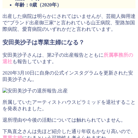
年齢：0歳（2020年）
出産した病院は明らかにされてはいませんが、芸能人御用達
で”
ブランド出産御三家”
と言われている
山王病院
、
聖路加国
際病院
、
愛育病院のいずれかだと言われています。
安田美沙子は専業主婦になる？
安田美沙子さんは、第2子の出産報告とともに
所属事務所の
退社
も報告しています。
2020年3月10日に自身の公式インスタグラムを更新された安
田美沙子さん。
所属していたアーティストハウスピラミッドを退社すること
を発表されました。
退所理由や今後の活動については触れられていません。
下鳥直之さんは先ほど紹介した通り年収もかなり高いので、
専業主婦
になるという可能性も考えられますね。