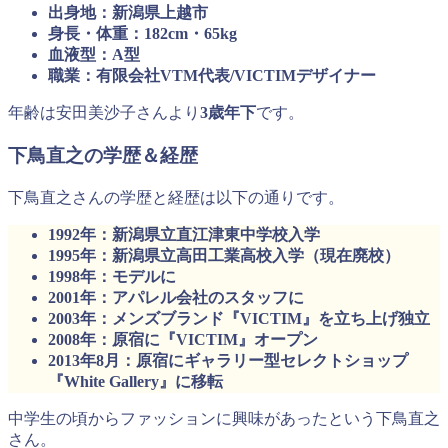
出身地：新潟県上越市
身長・体重：182cm・65kg
血液型：A型
職業：有限会社VTM代表/VICTIMデザイナー
年齢は安田美沙子さんより
3歳年下
です。
下鳥直之の学歴＆経歴
下鳥直之さんの学歴と経歴は以下の通りです。
1992年：新潟県立直江津東中学校入学
1995年：新潟県立高田工業高校入学（現在廃校）
1998年：モデルに
2001年：アパレル会社のスタッフに
2003年：メンズブランド『VICTIM』を立ち上げ独立
2008年：原宿に『VICTIM』オープン
2013年8月：原宿にギャラリー型セレクトショップ
『
White Gallery』に移転
中学生の頃からファッションに興味があったという下鳥直之
さん。