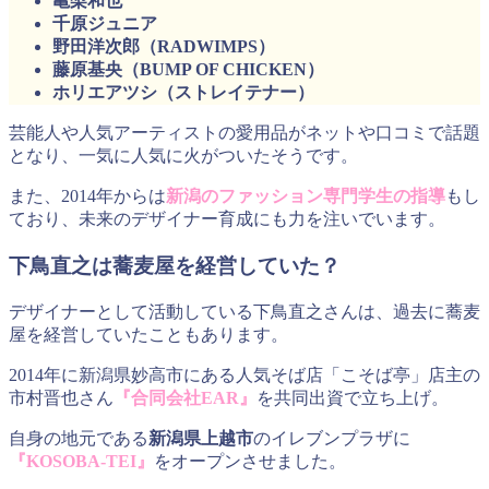
亀梨和也
千原ジュニア
野田洋次郎（RADWIMPS）
藤原基央（BUMP OF CHICKEN）
ホリエアツシ（ストレイテナー）
芸能人や人気アーティストの愛用品がネットや口コミで話題
となり、一気に人気に火がついたそうです。
また、2014年からは
新潟のファッション専門学生の指導
もし
ており、未来のデザイナー育成にも力を注いでいます。
下鳥直之は蕎麦屋を経営していた？
デザイナーとして活動している下鳥直之さんは、過去に蕎麦
屋を経営していたこともあります。
2014年に新潟県妙高市にある人気そば店「こそば亭」店主の
市村晋也さん
『合同会社EAR』
を共同出資で立ち上げ。
自身の地元である
新潟県上越市
のイレブンプラザに
『KOSOBA-TEI』
をオープンさせました。