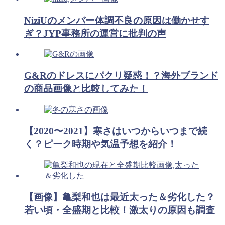
NiziUのメンバー体調不良の原因は働かせす
ぎ？JYP事務所の運営に批判の声
G&Rのドレスにパクリ疑惑！？海外ブランド
の商品画像と比較してみた！
【2020〜2021】寒さはいつからいつまで続
く？ピーク時期や気温予想を紹介！
【画像】亀梨和也は最近太った＆劣化した？
若い頃・全盛期と比較！激太りの原因も調査