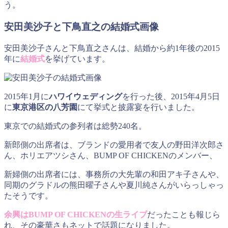
う。
安田美沙子と下鳥直之の結婚式画像
安田美沙子さんと下鳥直之さんは、結婚から約1年後の2015
年に
結婚式
を挙げています。
2015年1月に
ハワイウェディング
を行った後、2015年4月5日
に
東京港区の八芳園
にて挙式と披露宴を行いました。
東京での結婚式の参列者は総勢240名。
新郎側の出席者は、ブランドの愛用者で友人の野田洋次郎さ
ん、ホリエアツシさん、BUMP OF CHICKENのメンバー、
新婦側の出席者には、事務所の大先輩の和田アキ子さんや、
同期のグラドルの熊田曜子さんや夏川純さんがいらっしゃっ
たそうです。
余興はBUMP OF CHICKENの生ライブ
だったことも報じら
れ、その豪華さもネットで話題になりました。