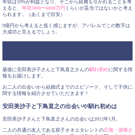
年収は10%が利益となり、そこから経費も引かれることを考
えると、
年収5000〜6000万円
くらいが妥当ではないかと考え
られます。（あくまで目安）
9億円から考えると低く感じますが、アパレルでこの数字は
大成功と言えるでしょう。
安田美沙子と下鳥直之の馴れ初めや結
婚について
最後に安田美沙子さんと下鳥直之さんの
馴れ初め
に関する情
報をお届けします。
お二人の出会いから結婚式までのエピソード、そして子供に
関する情報を紹介させていただきます！
安田美沙子と下鳥直之の出会いや馴れ初めは
安田美沙子さんと下鳥直之さんの出会いは2012年1月。
二人の共通の友人である双子オネエタレントの
広海・深海さ