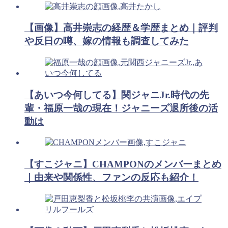
【画像】高井崇志の経歴＆学歴まとめ｜評判
や反日の噂、嫁の情報も調査してみた
【あいつ今何してる】関ジャニJr.時代の先
輩・福原一哉の現在！ジャニーズ退所後の活
動は
【すこジャニ】CHAMPONのメンバーまとめ
｜由来や関係性、ファンの反応も紹介！