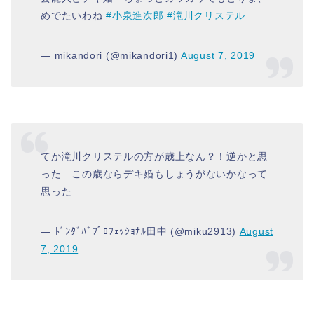
めでたいわね
#小泉進次郎
#滝川クリステル
— mikandori (@mikandori1)
August 7, 2019
てか滝川クリステルの方が歳上なん？！逆かと思
った…この歳ならデキ婚もしょうがないかなって
思った
— ﾄﾞﾝﾀﾞﾊﾞﾌﾟﾛﾌｪｯｼｮﾅﾙ田中 (@miku2913)
August
7, 2019