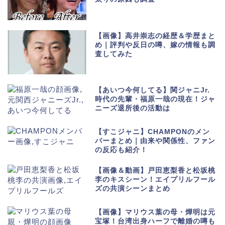
【画像】高井崇志の経歴＆学歴まと
め｜評判や反日の噂、嫁の情報も調
査してみた
【あいつ今何してる】関ジャニJr.
時代の先輩・福原一哉の現在！ジャ
ニーズ退所後の活動は
【すこジャニ】CHAMPONのメン
バーまとめ｜由来や関係性、ファン
の反応も紹介！
【画像＆動画】戸田恵梨香と松坂桃
李のキスシーン！エイプリルフール
ズの共演シーンまとめ
【画像】マリウス葉の母・燁明は元
宝塚！台湾出身ハーフで離婚の噂も