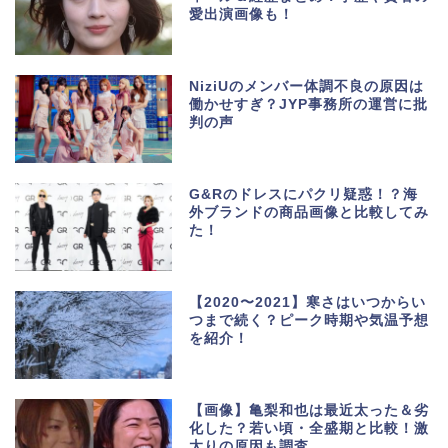
愛出演画像も！
NiziUのメンバー体調不良の原因は
働かせすぎ？JYP事務所の運営に批
判の声
G&Rのドレスにパクリ疑惑！？海
外ブランドの商品画像と比較してみ
た！
【2020〜2021】寒さはいつからい
つまで続く？ピーク時期や気温予想
を紹介！
【画像】亀梨和也は最近太った＆劣
化した？若い頃・全盛期と比較！激
太りの原因も調査