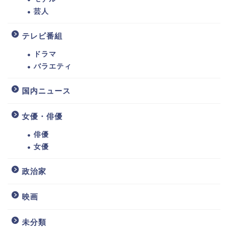
芸人
テレビ番組
ドラマ
バラエティ
国内ニュース
女優・俳優
俳優
女優
政治家
映画
未分類