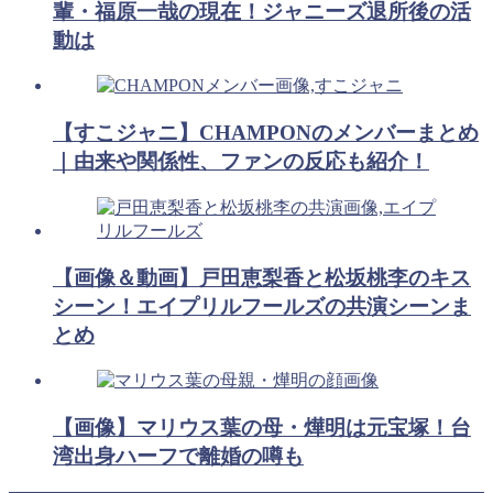
輩・福原一哉の現在！ジャニーズ退所後の活
動は
【すこジャニ】CHAMPONのメンバーまとめ
｜由来や関係性、ファンの反応も紹介！
【画像＆動画】戸田恵梨香と松坂桃李のキス
シーン！エイプリルフールズの共演シーンま
とめ
【画像】マリウス葉の母・燁明は元宝塚！台
湾出身ハーフで離婚の噂も