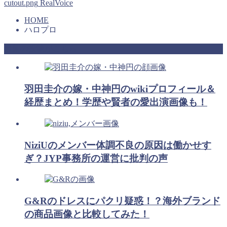
cutout.png
RealVoice
HOME
ハロプロ
最新の投稿がこちら
羽田圭介の嫁・中神円のwikiプロフィール＆
経歴まとめ！学歴や賢者の愛出演画像も！
NiziUのメンバー体調不良の原因は働かせす
ぎ？JYP事務所の運営に批判の声
G&Rのドレスにパクリ疑惑！？海外ブランド
の商品画像と比較してみた！