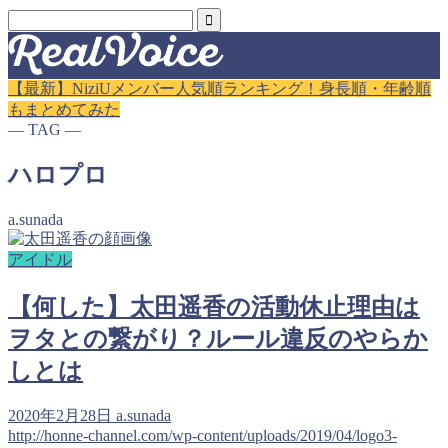
【最新】NiziUメンバー人気順ランキング！身長順・年齢順
もまとめてみた
― TAG ―
ハロプロ
a.sunada
アイドル
【何した】太田遥香の活動休止理由は
ヲタとの繋がり？ルール違反のやらか
しとは
2020年2月28日
a.sunada
http://honne-channel.com/wp-content/uploads/2019/04/logo3-