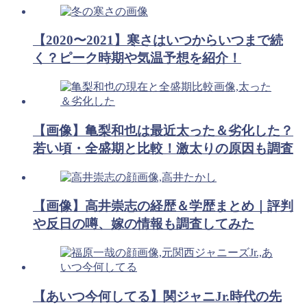
【2020〜2021】寒さはいつからいつまで続
く？ピーク時期や気温予想を紹介！
【画像】亀梨和也は最近太った＆劣化した？
若い頃・全盛期と比較！激太りの原因も調査
【画像】高井崇志の経歴＆学歴まとめ｜評判
や反日の噂、嫁の情報も調査してみた
【あいつ今何してる】関ジャニJr.時代の先