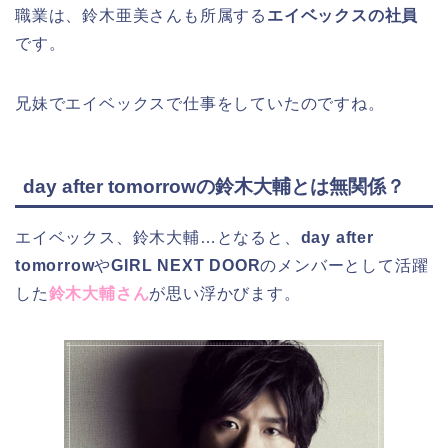
職業は、鈴木亜美さんも所属する
エイベックスの社員
です。
兄妹でエイベックスで仕事をしていたのですね。
day after tomorrowの鈴木大輔とは無関係？
エイベックス、鈴木大輔…となると、
day after
tomorrow
や
GIRL NEXT DOOR
のメンバーとして活躍
した
鈴木大輔さん
が思い浮かびます。