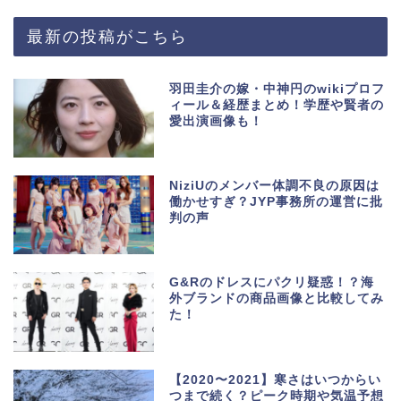
最新の投稿がこちら
羽田圭介の嫁・中神円のwikiプロフ
ィール＆経歴まとめ！学歴や賢者の
愛出演画像も！
NiziUのメンバー体調不良の原因は
働かせすぎ？JYP事務所の運営に批
判の声
G&Rのドレスにパクリ疑惑！？海
外ブランドの商品画像と比較してみ
た！
【2020〜2021】寒さはいつからい
つまで続く？ピーク時期や気温予想