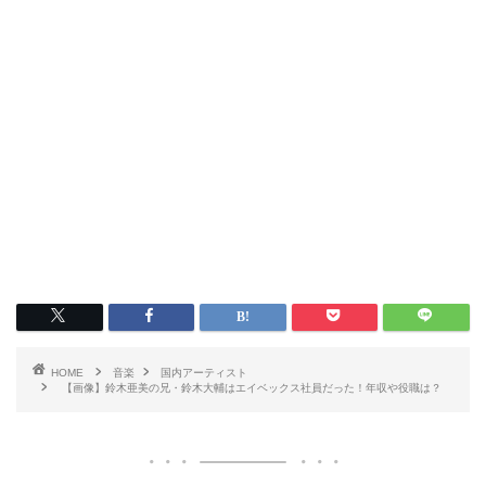
HOME
音楽
国内アーティスト
【画像】鈴木亜美の兄・鈴木大輔はエイベックス社員だった！年収や役職は？