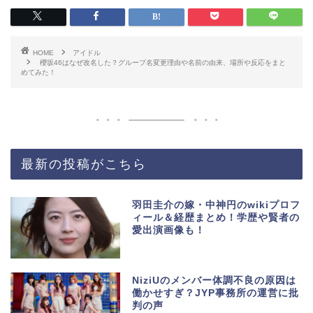
HOME
アイドル
櫻坂46はなぜ改名した？グループ名変更理由や名前の由来、場所や反応をまと
めてみた！
最新の投稿がこちら
羽田圭介の嫁・中神円のwikiプロフ
ィール＆経歴まとめ！学歴や賢者の
愛出演画像も！
NiziUのメンバー体調不良の原因は
働かせすぎ？JYP事務所の運営に批
判の声