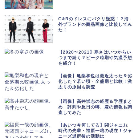
G&Rのドレスにパクリ疑惑！？海
外ブランドの商品画像と比較してみ
た！
【2020〜2021】寒さはいつからい
つまで続く？ピーク時期や気温予想
を紹介！
【画像】亀梨和也は最近太った＆劣
化した？若い頃・全盛期と比較！激
太りの原因も調査
【画像】高井崇志の経歴＆学歴まと
め｜評判や反日の噂、嫁の情報も調
査してみた
【あいつ今何してる】関ジャニJr.
時代の先輩・福原一哉の現在！ジャ
ニーズ退所後の活動は