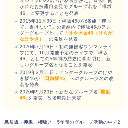
ィションの22名の合格者が決定。直後に開
かれたお披露目会見でグループ名を「欅坂
46」に変更することを発表
2015年11月30日：欅坂46の冠番組『欅っ
て、書けない?』の番組内で欅坂46のアン
ダーグループとして
「けやき坂46（ひらが
なけやき）」
の発足を発表
2020年7月16日：初の無観客ワンマンライ
ブにて、10月開催予定のライブで「欅坂
46」としての5年間の歴史に幕を閉じ、新
しいグループ名となることを発表
2019年2月11日：アンダーグループのけや
き坂46が
「日向坂46」
へのグループ名の改
名を発表
2020年9月20日：新たなグループ名
｢櫻坂
46｣
を発表。改名時期は未定
鳥居坂→欅坂→櫻坂
と、5年間のグループ活動の中で2