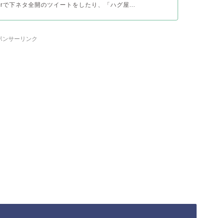
tterで下ネタ全開のツイートをしたり、「ハグ屋...
ポンサーリンク