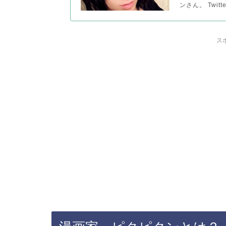
ンさん。 Twi
ス