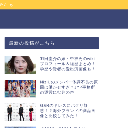
みた
最新の投稿がこちら
羽田圭介の嫁・中神円のwiki
プロフィール＆経歴まとめ！
学歴や賢者の愛出演画像も！
NiziUのメンバー体調不良の原
因は働かせすぎ？JYP事務所
の運営に批判の声
G&Rのドレスにパクリ疑
惑！？海外ブランドの商品画
像と比較してみた！