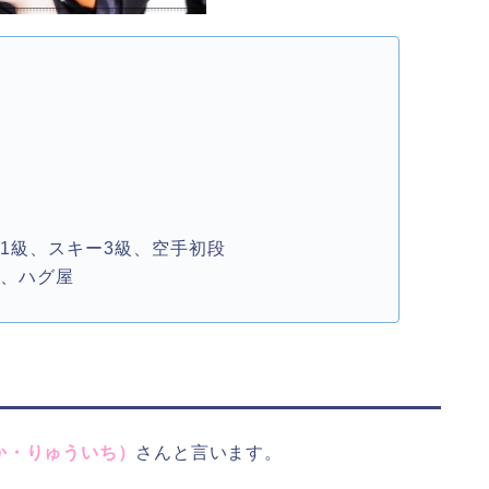
）
1級、スキー3級、空手初段
家、ハグ屋
か・りゅういち）
さんと言います。