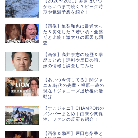
【2020〜2021】寒さはいつ
からいつまで続く？ピーク時
期や気温予想を紹介！
【画像】亀梨和也は最近太っ
た＆劣化した？若い頃・全盛
期と比較！激太りの原因も調
査
【画像】高井崇志の経歴＆学
歴まとめ｜評判や反日の噂、
嫁の情報も調査してみた
【あいつ今何してる】関ジャ
ニJr.時代の先輩・福原一哉の
現在！ジャニーズ退所後の活
動は
【すこジャニ】CHAMPONの
メンバーまとめ｜由来や関係
性、ファンの反応も紹介！
【画像＆動画】戸田恵梨香と